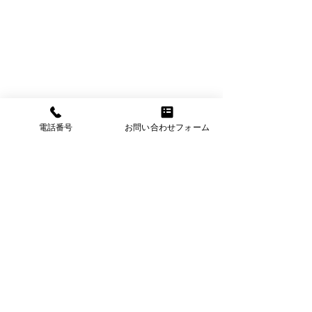
電話番号
お問い合わせフォーム
横浜市神奈川新町の担々麵
あかくろ
たんたん
新作ラーメン開発中
ララガーデン川口
神奈川県横浜市神奈川区新町2-2
店決定
クリオ神奈川新町壱番館101号