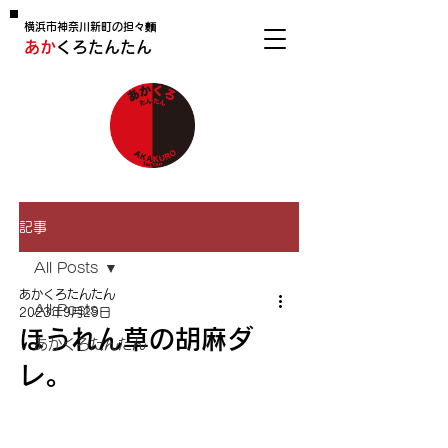
横浜市神奈川新町の担々麵
あか
くろたんたん
記事
All Posts
あかくろたんたん
All Posts
2023年9月29日
ほうれん草の胡麻ダ
あかくろたんたん
レ。