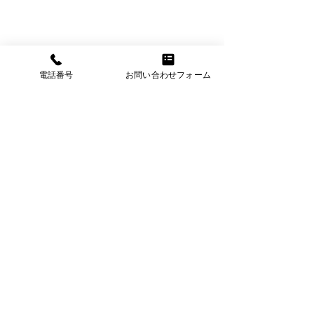
電話番号
お問い合わせフォーム
横浜市神奈川新町の担々麵
あかくろ
たんたん
新作ラーメン開発中
ララガーデン川口
神奈川県横浜市神奈川区新町2-2
店決定
クリオ神奈川新町壱番館101号
営業時間
:月曜日～土曜日・祝日
午前11:00～14:30/午後18:00~23:00
定休日
:日曜日
栄養成分・
アレルギー情報